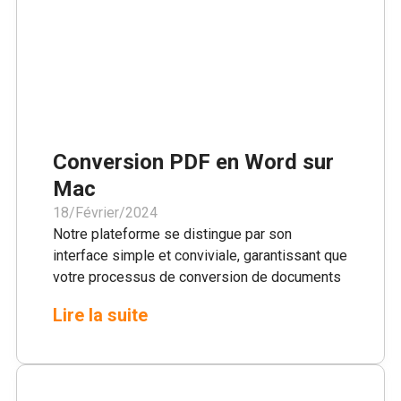
tracas.
Conversion PDF en Word sur
Mac
18/Février/2024
Notre plateforme se distingue par son
interface simple et conviviale, garantissant que
votre processus de conversion de documents
est non seulement rapide, mais aussi sans
Lire la suite
tracas. Avec PDFEdit.pro, vous pouvez
facilement transformer n'importe quel PDF en
document Word sur votre Mac, sans les tracas
des inscriptions ou des installations de