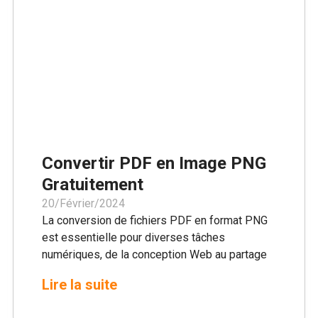
logiciels.
Convertir PDF en Image PNG
Gratuitement
20/Février/2024
La conversion de fichiers PDF en format PNG
est essentielle pour diverses tâches
numériques, de la conception Web au partage
de documents. PDFedit.pro offre une solution
Lire la suite
simple et gratuite à ce besoin. Notre
convertisseur en ligne de PDF en PNG est