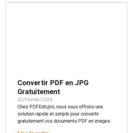
conçu pour l'efficacité et la convivialité, adapté
à tous les utilisateurs, quel que soit leur niveau
de compétence technique.
Convertir PDF en JPG
Gratuitement
20/Février/2024
Chez PDFEdit.pro, nous vous offrons une
solution rapide et simple pour convertir
gratuitement vos documents PDF en images
JPG de haute qualité. Contrairement à de