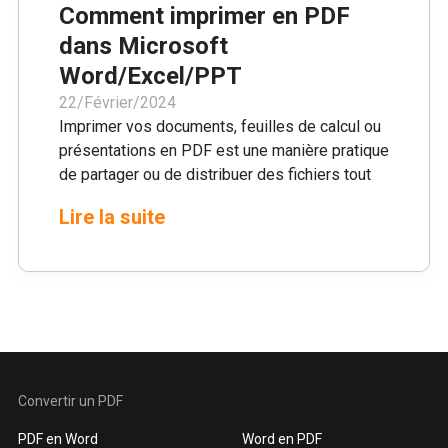
Comment imprimer en PDF
dans Microsoft
Word/Excel/PPT
22/Février/2024
Imprimer vos documents, feuilles de calcul ou
présentations en PDF est une manière pratique
de partager ou de distribuer des fichiers tout
en préservant leur formatage et en assurant la
Lire la suite
compatibilité à travers différents appareils.
Dans cet article, nous vous guiderons à travers
les étapes de l'impression en PDF dans
Microsoft Word, Excel et PowerPoint.
Convertir un PDF
PDF en Word
Word en PDF