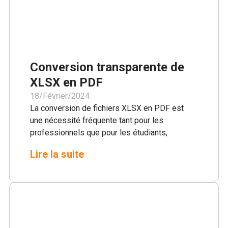
Conversion transparente de
XLSX en PDF
18/Février/2024
La conversion de fichiers XLSX en PDF est
une nécessité fréquente tant pour les
professionnels que pour les étudiants,
garantissant la compatibilité et la sécurité des
Lire la suite
documents partagés. Cependant, ce processus
peut souvent être entravé par des problèmes
de mise en forme et le besoin de logiciels
spécialisés. Pdfedit.pro offre une solution
simple et gratuite à ces défis, permettant des
conversions efficaces de XLSX en PDF sans