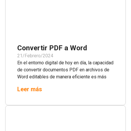
Convertir PDF a Word
21/Febrero/2024
En el entorno digital de hoy en día, la capacidad
de convertir documentos PDF en archivos de
Word editables de manera eficiente es más
que una conveniencia, es una necesidad. Ya
Leer más
sea para uso profesional, académico o
personal, esta transformación es esencial para
la edición y gestión de contenido sin
problemas. Nuestro convertidor en línea
gratuito de PDF a Word está diseñado para
hacer que este proceso sea lo más sencillo y