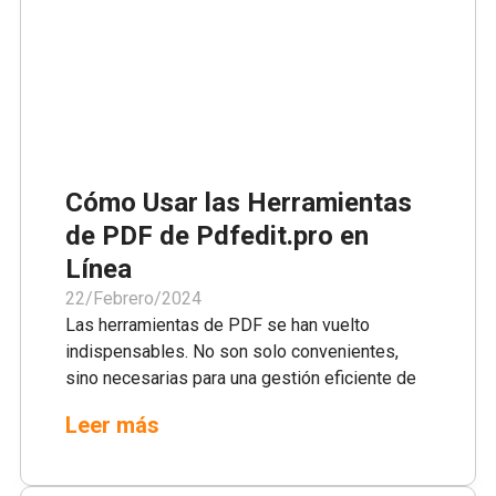
accesible posible. Con solo unos clics,
transforma tus PDF estáticos en documentos
Word dinámicos, listos para cualquier tarea que
tengas entre manos.
Cómo Usar las Herramientas
de PDF de Pdfedit.pro en
Línea
22/Febrero/2024
Las herramientas de PDF se han vuelto
indispensables. No son solo convenientes,
sino necesarias para una gestión eficiente de
documentos tanto en contextos personales
Leer más
como empresariales. En pdfedit.pro,
reconocemos esto y nos enfocamos en
ofrecer un conjunto de herramientas de PDF en