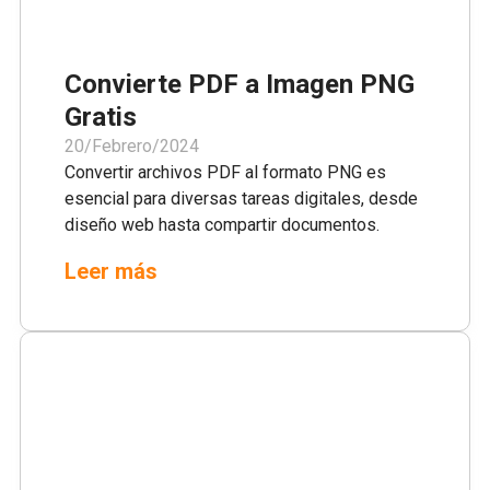
Convierte PDF a Imagen PNG
Gratis
20/Febrero/2024
Convertir archivos PDF al formato PNG es
esencial para diversas tareas digitales, desde
diseño web hasta compartir documentos.
PDFedit.pro ofrece una solución gratuita y
Leer más
sencilla para esta necesidad. Nuestro
convertidor en línea de PDF a PNG está
diseñado para ser eficiente y fácil de usar,
atendiendo a todos los usuarios,
independientemente de su experiencia técnica.