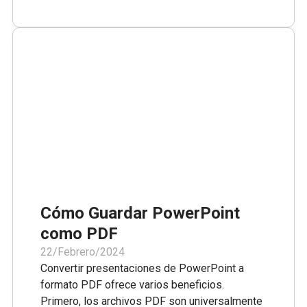
dispositivos. En este artículo, te guiaremos a
través de los pasos para imprimir en PDF en
Microsoft Word, Excel y PowerPoint.
Cómo Guardar PowerPoint
como PDF
22/Febrero/2024
Convertir presentaciones de PowerPoint a
formato PDF ofrece varios beneficios.
Primero, los archivos PDF son universalmente