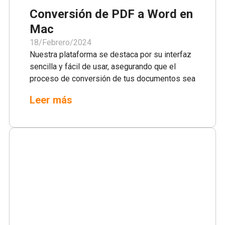
Conversión de PDF a Word en
Mac
18/Febrero/2024
Nuestra plataforma se destaca por su interfaz
sencilla y fácil de usar, asegurando que el
proceso de conversión de tus documentos sea
rápido y sin complicaciones. Con PDFEdit.pro,
Leer más
puedes transformar fácilmente cualquier PDF
en un documento de Word en tu Mac, sin la
molestia de registros o instalaciones de
software.