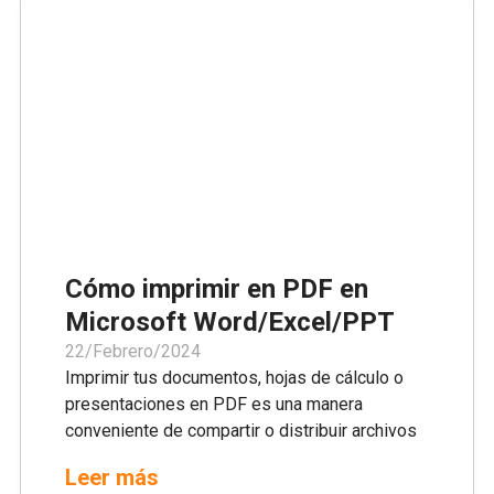
línea que priorizan la seguridad y la comodidad
del usuario. Al integrar fuertes medidas de
seguridad y interfaces fáciles de usar,
garantizamos que la gestión de sus
documentos no solo sea eficiente, sino
también segura, satisfaciendo las diversas
necesidades de los flujos de trabajo digitales
modernos.
Cómo imprimir en PDF en
Microsoft Word/Excel/PPT
22/Febrero/2024
Imprimir tus documentos, hojas de cálculo o
presentaciones en PDF es una manera
conveniente de compartir o distribuir archivos
mientras se preserva su formato y se asegura
Leer más
la compatibilidad a través de diferentes