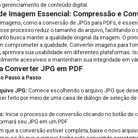
 gerenciamento de conteúdo digital.
de Imagem Essencial: Compressão e Con
 imagens, como a conversão de JPGs para PDFs, é essen
 Esse processo reduz o tamanho do arquivo, facilitando o
o busca manter a qualidade original da imagem. O princi
m comprometer a qualidade. Converter imagens para fo
 aprimora sua usabilidade em diferentes plataformas. Is
lmente acessíveis e mantenham sua integridade em vári
ra Converter JPG em PDF
o Passo a Passo
quivo JPG:
Comece escolhendo o arquivo JPG que desej
er feito por meio de uma caixa de diálogo de seleção de
o:
Inicie o processo de conversão clicando no botão de 
formará seu JPG em um PDF.
 que a conversão estiver completa, baixe o novo arquiv
ifique-se de que o arquivo tenha sido convertido correta