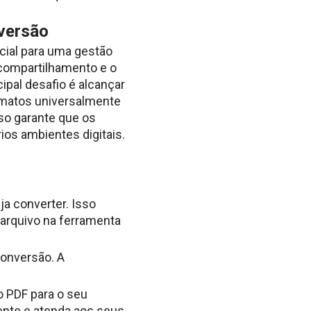
versão
cial para uma gestão
 compartilhamento e o
pal desafio é alcançar
rmatos universalmente
so garante que os
os ambientes digitais.
a converter. Isso
 arquivo na ferramenta
conversão. A
o PDF para o seu
mente e atenda aos seus