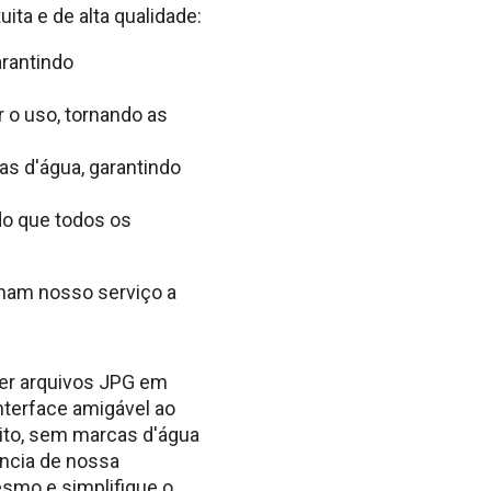
a e de alta qualidade:
rantindo
r o uso, tornando as
s d'água, garantindo
do que todos os
rnam nosso serviço a
ter arquivos JPG em
nterface amigável ao
ito, sem marcas d'água
ência de nossa
smo e simplifique o