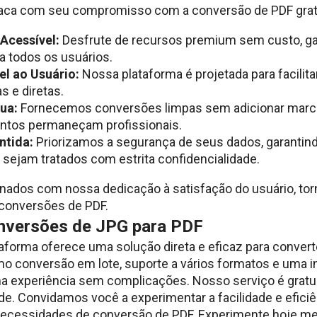
aca com seu compromisso com a conversão de PDF gratuit
Acessível:
Desfrute de recursos premium sem custo, ga
a todos os usuários.
el ao Usuário:
Nossa plataforma é projetada para facilita
s e diretas.
ua:
Fornecemos conversões limpas sem adicionar marca
tos permaneçam profissionais.
ntida:
Priorizamos a segurança de seus dados, garantin
 sejam tratados com estrita confidencialidade.
nados com nossa dedicação à satisfação do usuário, to
 conversões de PDF.
nversões de JPG para PDF
forma oferece uma solução direta e eficaz para conver
 conversão em lote, suporte a vários formatos e uma i
ma experiência sem complicações. Nosso serviço é gratu
ade. Convidamos você a experimentar a facilidade e efici
necessidades de conversão de PDF. Experimente hoje me